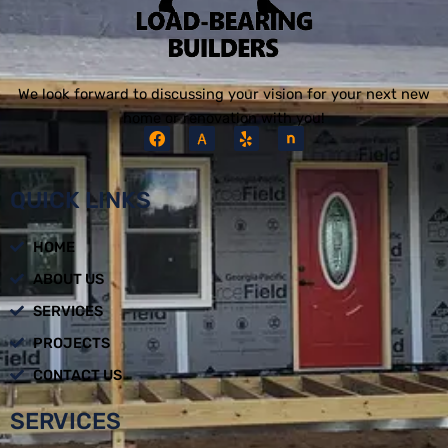
We look forward to discussing your vision for your next new
home or renovation with you!
F
Y
a
e
c
l
e
p
QUICK LINKS
b
o
o
k
HOME
ABOUT US
SERVICES
PROJECTS
CONTACT US
SERVICES