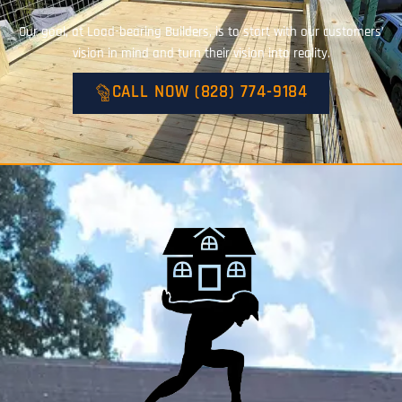
Our goal, at Load-bearing Builders, is to start with our customers’
vision in mind and turn their vision into reality.
CALL NOW (828) 774-9184