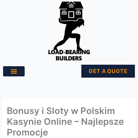
Skip
to
content
GET A QUOTE
Bonusy i Sloty w Polskim
Kasynie Online – Najlepsze
Promocje